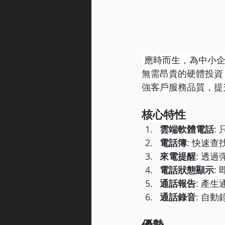
 應時而生，為中小企
無需昂貴的硬體投資，
強客戶服務品質，提
核心特性
雲端軟體電話
:
電話簿
: 快速
來電提醒
: 透
電話狀態顯示
:
通話報告
: 產
通話錄音
: 自
優勢